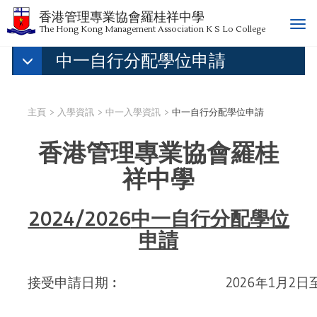
香港管理專業協會羅桂祥中學
T
The Hong Kong Management Association K S Lo College
o
中一自行分配學位申請
g
g
l
e
主頁
入學資訊
中一入學資訊
中一自行分配學位申請
n
a
香港管理專業協會羅桂
v
i
祥中學
g
a
t
2024/2026
中一自行分配學位
i
申請
o
n
接受申請日期︰
2026年1月2日