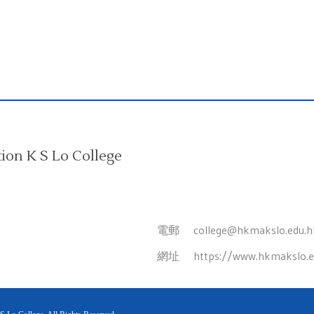
on K S Lo College
電郵
college@hkmakslo.edu.h
網址
https://www.hkmakslo.e