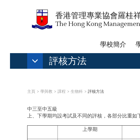
香港管理專業協會羅桂
The Hong Kong Management 
學校簡介
評核方法
主頁
學與教
課程
生物科
評核方法
中三至中五級
上、下學期均設考試及不同的評核，各部分比重如
上學期