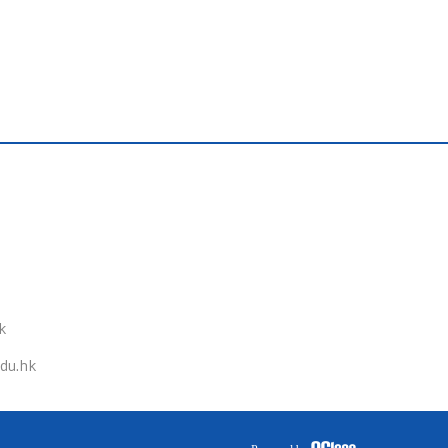
k
du.hk