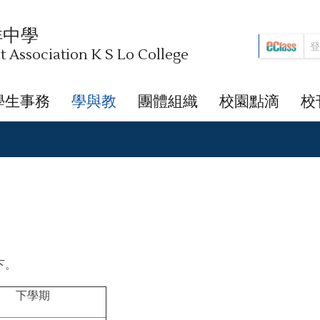
祥中學
Association K S Lo College
學生事務
學與教
團體組織
校園點滴
校
下。
下學期