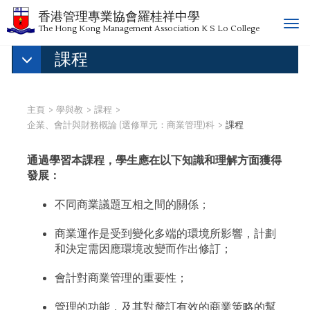
香港管理專業協會羅桂祥中學
T
The Hong Kong Management Association K S Lo College
o
課程
g
g
l
e
主頁
學與教
課程
n
企業、會計與財務概論 (選修單元：商業管理)科
課程
a
v
通過學習本課程，學生應在以下知識和理解方面獲得
i
發展：
g
a
不同商業議題互相之間的關係；
t
i
商業運作是受到變化多端的環境所影響，計劃
o
和決定需因應環境改變而作出修訂；
n
會計對商業管理的重要性；
管理的功能，及其對釐訂有效的商業策略的幫