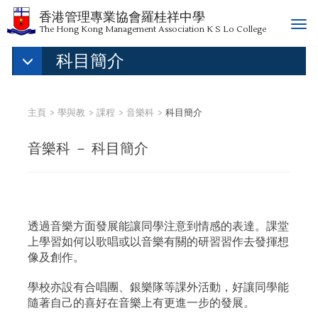
香港管理專業協會羅桂祥中學
T
The Hong Kong Management Association K S Lo College
o
科目簡介
g
g
l
e
主頁
學與教
課程
音樂科
科目簡介
n
a
音樂科 － 科目簡介
v
i
g
a
t
透過音樂方面發展能讓同學注意到情感的表達。課堂
i
上學習如何以歌唱或以音樂有關的研習習作去發揮想
o
像及創作。
n
學校亦設有合唱團、銀樂隊等課外活動，好讓同學能
隨著自己的喜好在音樂上有更進一步的發展。