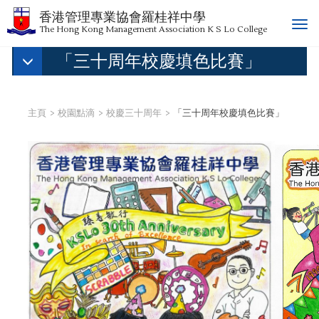
香港管理專業協會羅桂祥中學
T
The Hong Kong Management Association K S Lo College
o
「三十周年校慶填色比賽」
g
g
l
e
主頁
校園點滴
校慶三十周年
「三十周年校慶填色比賽」
n
a
v
i
g
a
t
i
o
n