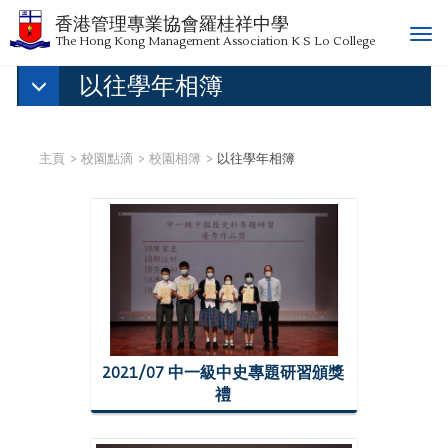
香港管理專業協會羅桂祥中學
T
The Hong Kong Management Association K S Lo College
o
以往學年相簿
g
g
l
e
主頁
校園點滴
校園相簿
以往學年相簿
n
a
v
i
g
a
t
i
o
n
2021/07 中一級中史專題研習頒獎
禮