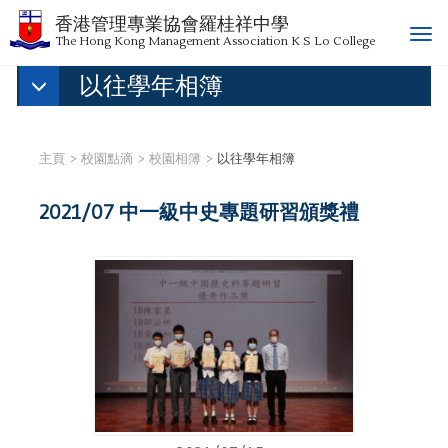
香港管理專業協會羅桂祥中學
T
The Hong Kong Management Association K S Lo College
o
以往學年相簿
g
g
l
e
主頁
校園點滴
校園相簿
以往學年相簿
n
a
2021/07 中一級中史專題研習頒獎禮
v
i
g
a
t
i
o
n