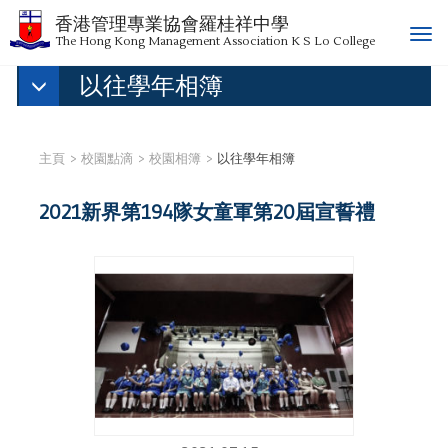
香港管理專業協會羅桂祥中學
T
The Hong Kong Management Association K S Lo College
o
以往學年相簿
g
g
l
e
主頁
校園點滴
校園相簿
以往學年相簿
n
a
2021新界第194隊女童軍第20屆宣誓禮
v
i
g
a
t
i
o
n