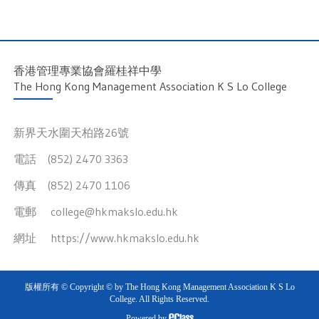
香港管理專業協會羅桂祥中學
The Hong Kong Management Association K S Lo College
新界天水圍天柏路26號
電話 (852) 2470 3363
傳真 (852) 2470 1106
電郵
college@hkmakslo.edu.hk
網址
https://www.hkmakslo.edu.hk
版權所有 © Copyright © by The Hong Kong Management Association K S Lo
College. All Rights Reserved.
Powered by