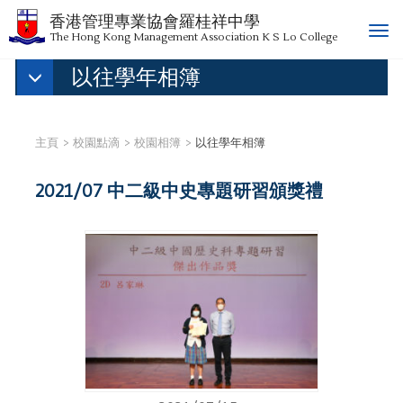
香港管理專業協會羅桂祥中學
T
The Hong Kong Management Association K S Lo College
o
以往學年相簿
g
g
l
e
主頁
校園點滴
校園相簿
以往學年相簿
n
a
2021/07 中二級中史專題研習頒獎禮
v
i
g
a
t
i
o
n