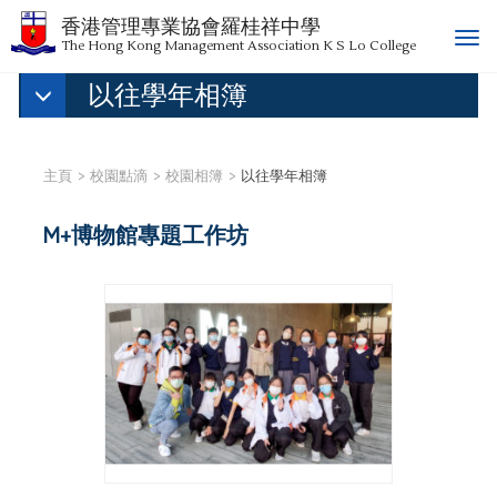
香港管理專業協會羅桂祥中學
T
The Hong Kong Management Association K S Lo College
o
以往學年相簿
g
g
l
e
主頁
校園點滴
校園相簿
以往學年相簿
n
a
M+博物館專題工作坊
v
i
g
a
t
i
o
n