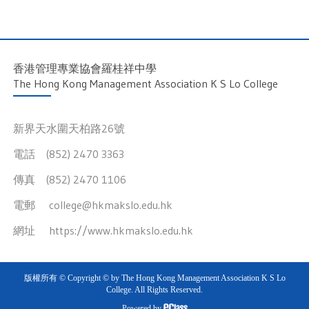
香港管理專業協會羅桂祥中學
The Hong Kong Management Association K S Lo College
新界天水圍天柏路26號
電話 (852) 2470 3363
傳真 (852) 2470 1106
電郵
college@hkmakslo.edu.hk
網址
https://www.hkmakslo.edu.hk
版權所有 © Copyright © by The Hong Kong Management Association K S Lo
College. All Rights Reserved.
Powered by