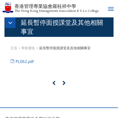
香港管理專業協會羅桂祥中學
T
The Hong Kong Management Association K S Lo College
o
延長暫停面授課堂及其他相關
g
g
事宜
l
e
n
主頁
學校通告
延長暫停面授課堂及其他相關事宜
a
v
PL062.pdf
i
g
a
t
«
»
i
o
n