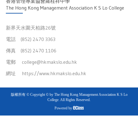
香港管理專業協會羅桂祥中學
The Hong Kong Management Association K S Lo College
新界天水圍天柏路26號
電話 (852) 2470 3363
傳真 (852) 2470 1106
電郵
college@hkmakslo.edu.hk
網址
https://www.hkmakslo.edu.hk
版權所有 © Copyright © by The Hong Kong Management Association K S Lo
College. All Rights Reserved.
Powered by