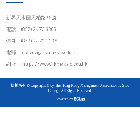
新界天水圍天柏路26號
電話 (852) 2470 3363
傳真 (852) 2470 1106
電郵
college@hkmakslo.edu.hk
網址
https://www.hkmakslo.edu.hk
版權所有 © Copyright © by The Hong Kong Management Association K S Lo
College. All Rights Reserved.
Powered by