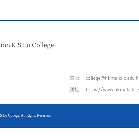
on K S Lo College
電郵
college@hkmakslo.edu.h
網址
https://www.hkmakslo.e
o College. All Rights Reserved.