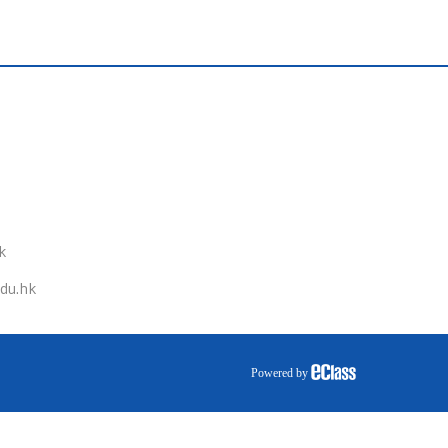
k
du.hk
Powered by