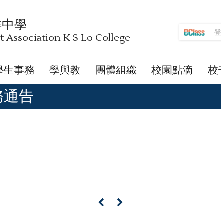
祥中學
Association K S Lo College
學生事務
學與教
團體組織
校園點滴
校
校務通告
«
»