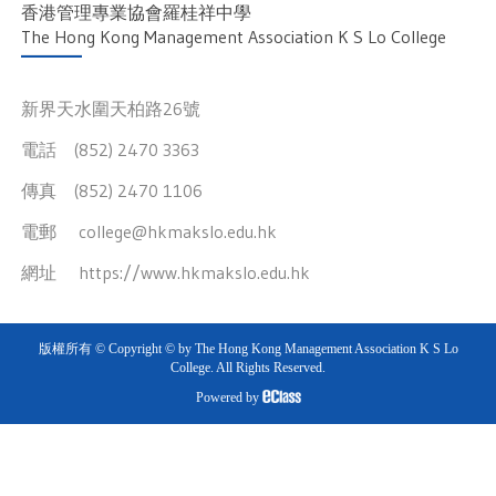
香港管理專業協會羅桂祥中學
The Hong Kong Management Association K S Lo College
新界天水圍天柏路26號
電話 (852) 2470 3363
傳真 (852) 2470 1106
電郵
college@hkmakslo.edu.hk
網址
https://www.hkmakslo.edu.hk
版權所有 © Copyright © by The Hong Kong Management Association K S Lo
College. All Rights Reserved.
Powered by