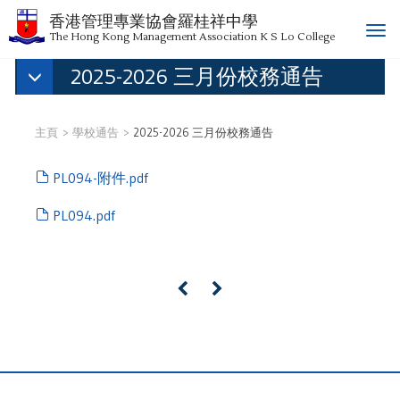
香港管理專業協會羅桂祥中學
T
The Hong Kong Management Association K S Lo College
o
2025-2026 三月份校務通告
g
g
l
e
主頁
學校通告
2025-2026 三月份校務通告
n
a
PL094-附件.pdf
v
i
PL094.pdf
g
a
t
«
»
i
o
n