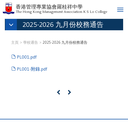
香港管理專業協會羅桂祥中學
T
The Hong Kong Management Association K S Lo College
o
2025-2026 九月份校務通告
g
g
l
e
主頁
學校通告
2025-2026 九月份校務通告
n
a
PL001.pdf
v
i
PL001-附錄.pdf
g
a
t
«
»
i
o
n