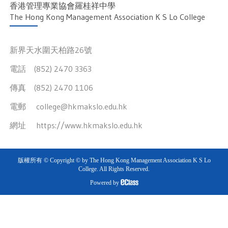
香港管理專業協會羅桂祥中學
The Hong Kong Management Association K S Lo College
新界天水圍天柏路26號
電話 (852) 2470 3363
傳真 (852) 2470 1106
電郵
college@hkmakslo.edu.hk
網址
https://www.hkmakslo.edu.hk
版權所有 © Copyright © by The Hong Kong Management Association K S Lo
College. All Rights Reserved.
Powered by