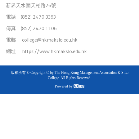
新界天水圍天柏路26號
電話 (852) 2470 3363
傳真 (852) 2470 1106
電郵
college@hkmakslo.edu.hk
網址
https://www.hkmakslo.edu.hk
版權所有 © Copyright © by The Hong Kong Management Association K S Lo
College. All Rights Reserved.
Powered by