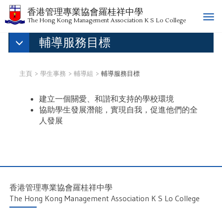
香港管理專業協會羅桂祥中學
T
The Hong Kong Management Association K S Lo College
o
輔導服務目標
g
g
l
e
主頁
學生事務
輔導組
輔導服務目標
n
a
建立一個關愛、和諧和支持的學校環境
v
協助學生發展潛能，實現自我，促進他們的全
i
人發展
g
a
t
i
o
n
香港管理專業協會羅桂祥中學
The Hong Kong Management Association K S Lo College