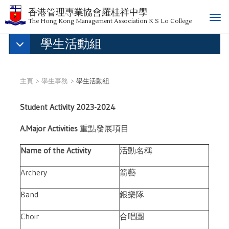
香港管理專業協會羅桂祥中學
T
The Hong Kong Management Association K S Lo College
o
學生活動組
g
g
l
e
主頁
學生事務
學生活動組
n
a
Student Activity 2023-2024
v
i
A.Major Activities
重點發展項目
g
a
Name of the Activity
活動名稱
t
i
Archery
箭藝
o
n
Band
銀樂隊
Choir
合唱團