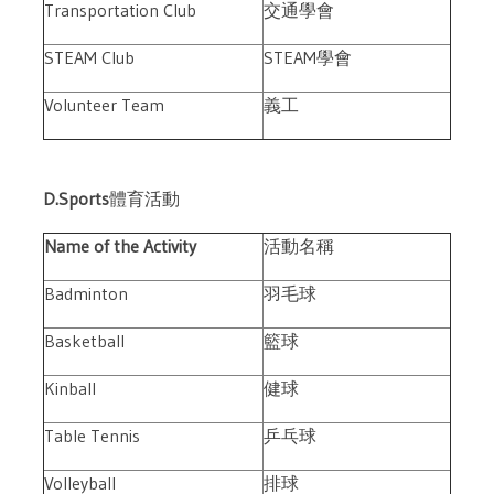
Transportation Club
交通學會
STEAM Club
STEAM學會
Volunteer Team
義工
D.Sports
體育活動
Name of the Activity
活動名稱
Badminton
羽毛球
Basketball
籃球
Kinball
健球
Table Tennis
乒乓球
Volleyball
排球