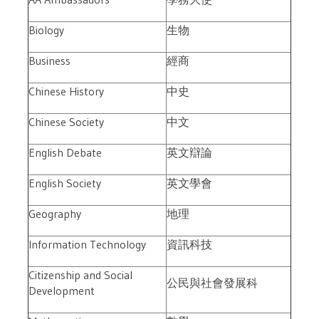
Biology
生物
Business
經商
Chinese History
中史
Chinese Society
中文
English Debate
英文辯論
English Society
英文學會
Geography
地理
Information Technology
資訊科技
Citizenship and Social
公民與社會發展科
Development