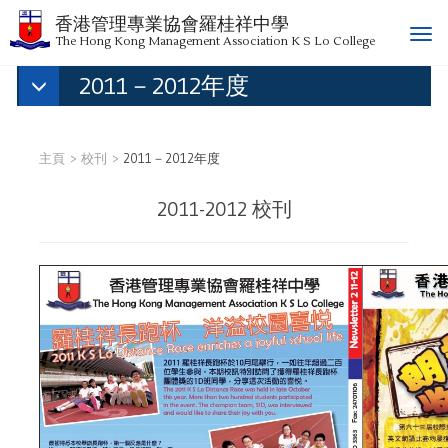
香港管理專業協會羅桂祥中學
T
The Hong Kong Management Association K S Lo College
o
2011－2012年度
g
g
l
e
主頁
校刊
2011－2012年度
n
a
2011-2012 校刊
v
i
g
a
t
i
o
n