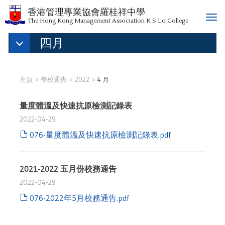
香港管理專業協會羅桂祥中學
T
The Hong Kong Management Association K S Lo College
o
四月
g
g
l
e
主頁
學校通告
2022
4 月
n
a
量度體溫及快速抗原檢測記錄表
v
i
2022-04-29
g
076-量度體溫及快速抗原檢測記錄表.pdf
a
t
i
2021-2022 五月份校務通告
o
2022-04-29
n
076-2022年5月校務通告.pdf