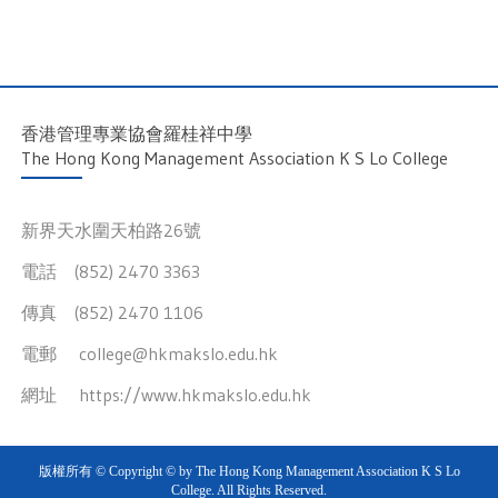
香港管理專業協會羅桂祥中學
The Hong Kong Management Association K S Lo College
新界天水圍天柏路26號
電話 (852) 2470 3363
傳真 (852) 2470 1106
電郵
college@hkmakslo.edu.hk
網址
https://www.hkmakslo.edu.hk
版權所有 © Copyright © by The Hong Kong Management Association K S Lo
College. All Rights Reserved.