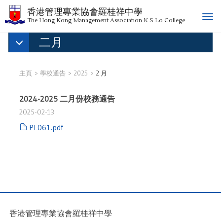
香港管理專業協會羅桂祥中學
T
The Hong Kong Management Association K S Lo College
o
二月
g
g
l
e
主頁
學校通告
2025
2 月
n
a
2024-2025 二月份校務通告
v
2025-02-13
i
g
PL061.pdf
a
t
i
o
n
香港管理專業協會羅桂祥中學