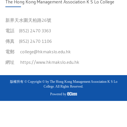
The Hong Kong Management Association K S Lo College
新界天水圍天柏路26號
電話 (852) 2470 3363
傳真 (852) 2470 1106
電郵
college@hkmakslo.edu.hk
網址
https://www.hkmakslo.edu.hk
版權所有 © Copyright © by The Hong Kong Management Association K S Lo
College. All Rights Reserved.
Powered by