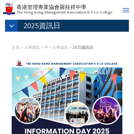
香港管理專業協會羅桂祥中學
T
The Hong Kong Management Association K S Lo College
o
2025資訊日
g
g
l
e
主頁
入學資訊
中一入學資訊
2025資訊日
n
a
v
i
g
a
t
i
o
n