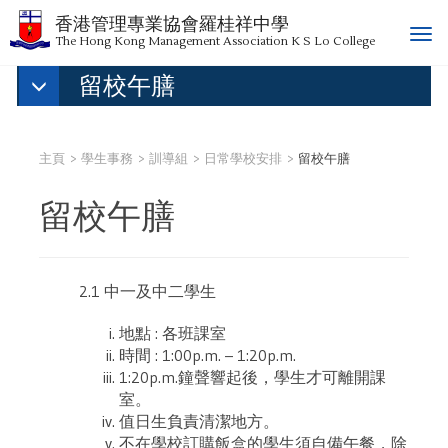
香港管理專業協會羅桂祥中學
T
The Hong Kong Management Association K S Lo College
o
留校午膳
g
g
l
e
主頁
學生事務
訓導組
日常學校安排
留校午膳
n
a
留校午膳
v
i
g
a
2.1 中一及中二學生
t
i
地點 : 各班課室
o
時間 : 1:00p.m. – 1:20p.m.
n
1:20p.m.鐘聲響起後，學生才可離開課
室。
值日生負責清潔地方。
不在學校訂購飯盒的學生須自備午餐，除