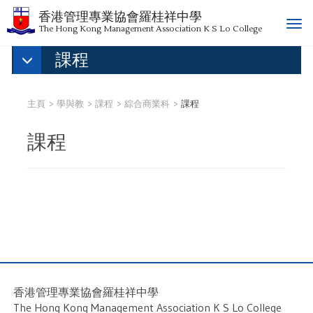
香港管理專業協會羅桂祥中學
T
The Hong Kong Management Association K S Lo College
o
課程
g
g
l
e
主頁
學與教
課程
綜合商業科
課程
n
a
課程
v
i
g
a
t
i
o
n
香港管理專業協會羅桂祥中學
The Hong Kong Management Association K S Lo College