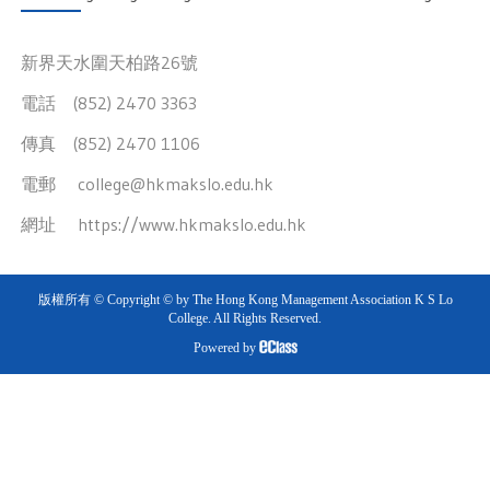
新界天水圍天柏路26號
電話 (852) 2470 3363
傳真 (852) 2470 1106
電郵
college@hkmakslo.edu.hk
網址
https://www.hkmakslo.edu.hk
版權所有 © Copyright © by The Hong Kong Management Association K S Lo
College. All Rights Reserved.
Powered by