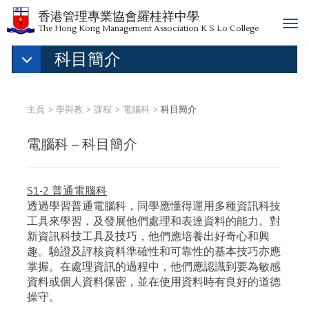
香港管理專業協會羅桂祥中學
T
The Hong Kong Management Association K S Lo College
o
科目簡介
g
g
l
e
主頁
學與教
課程
電腦科
科目簡介
n
a
電腦科 – 科目簡介
v
i
g
S1-2 普通電腦科
a
透過學習普通電腦科，同學應懂得運用多種資訊科技
t
工具來學習，及發展他們處理和表達資料的能力。對
i
新資訊科技工具及技巧，他們應培養出好奇心和興
o
趣。驗證及評核資料準確性和可靠性的基本技巧亦應
n
掌握。在處理資訊的過程中，他們應認識到要為敏感
資料或個人資料保密，並在使用資料時有良好的道德
操守。