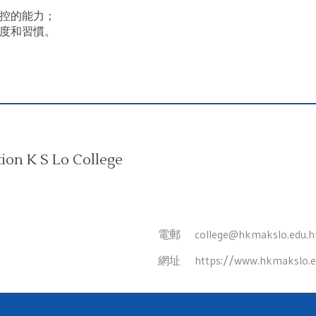
控的能力；
度和習慣。
on K S Lo College
電郵
college@hkmakslo.edu.h
網址
https://www.hkmakslo.e