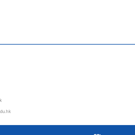
k
du.hk