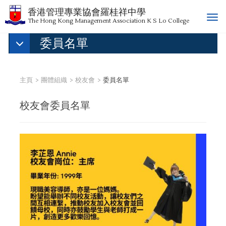
香港管理專業協會羅桂祥中學
T
The Hong Kong Management Association K S Lo College
o
委員名單
g
g
l
e
主頁
團體組織
校友會
委員名單
n
a
校友會委員名單
v
i
g
a
t
i
o
n