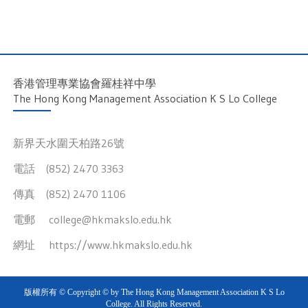
香港管理專業協會羅桂祥中學
The Hong Kong Management Association K S Lo College
新界天水圍天柏路26號
電話 (852) 2470 3363
傳真 (852) 2470 1106
電郵
college@hkmakslo.edu.hk
網址
https://www.hkmakslo.edu.hk
版權所有 © Copyright © by The Hong Kong Management Association K S Lo
College. All Rights Reserved.