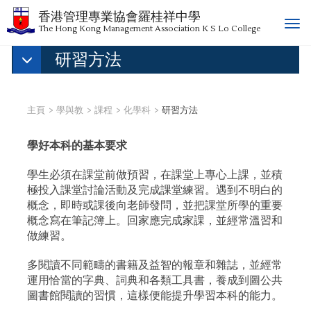
香港管理專業協會羅桂祥中學
T
The Hong Kong Management Association K S Lo College
o
研習方法
g
g
l
e
主頁
學與教
課程
化學科
研習方法
n
a
學好本科的基本要求
v
i
學生必須在課堂前做預習，在課堂上專心上課，並積
g
極投入課堂討論活動及完成課堂練習。遇到不明白的
a
概念，即時或課後向老師發問，並把課堂所學的重要
t
概念寫在筆記簿上。回家應完成家課，並經常溫習和
i
做練習。
o
n
多閱讀不同範疇的書籍及益智的報章和雜誌，並經常
運用恰當的字典、詞典和各類工具書，養成到圖公共
圖書館閱讀的習慣，這樣便能提升學習本科的能力。