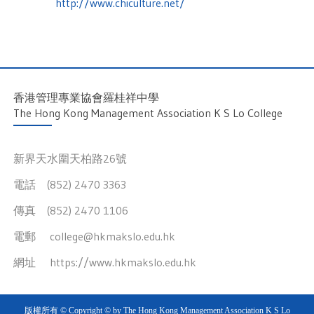
http://www.chiculture.net/
香港管理專業協會羅桂祥中學
The Hong Kong Management Association K S Lo College
新界天水圍天柏路26號
電話 (852) 2470 3363
傳真 (852) 2470 1106
電郵
college@hkmakslo.edu.hk
網址
https://www.hkmakslo.edu.hk
版權所有 © Copyright © by The Hong Kong Management Association K S Lo