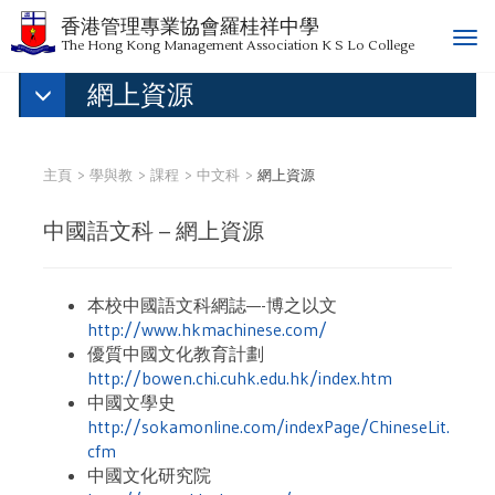
香港管理專業協會羅桂祥中學
T
The Hong Kong Management Association K S Lo College
o
網上資源
g
g
l
e
主頁
學與教
課程
中文科
網上資源
n
a
中國語文科 – 網上資源
v
i
g
本校中國語文科網誌—-博之以文
a
http://www.hkmachinese.com/
t
優質中國文化教育計劃
i
http://bowen.chi.cuhk.edu.hk/index.htm
o
中國文學史
n
http://sokamonline.com/indexPage/ChineseLit.
cfm
中國文化研究院