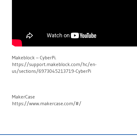
Makeblock – CyberPi.
https://support.makeblock.com/hc/en-
us/sections/6973045213719-CyberPi
MakerCase
https://www.makercase.com/#/