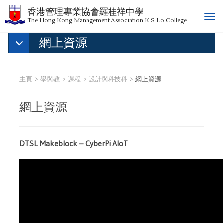
香港管理專業協會羅桂祥中學
T
The Hong Kong Management Association K S Lo College
o
網上資源
g
g
l
e
主頁
學與教
課程
設計與科技科
網上資源
n
a
網上資源
v
i
g
a
DTSL Makeblock – CyberPi AIoT
t
i
o
n