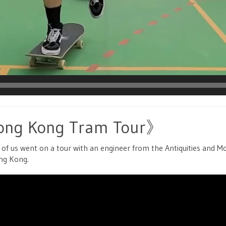
Hong Kong Tram Tour》
f us went on a tour with an engineer from the Antiquities and Mo
ong Kong.