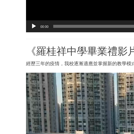
00:00
《羅桂祥中學畢業禮影
經歷三年的疫情，我校逐漸適應並掌握新的教學模
視
訊
播
放
器