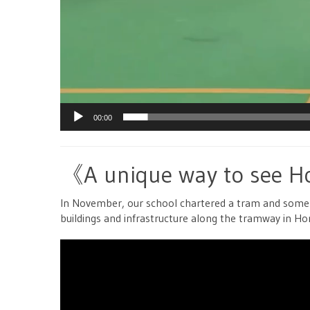
00:00
《A unique way to see 
In November, our school chartered a tram and some o
buildings and infrastructure along the tramway in H
視
訊
播
放
器