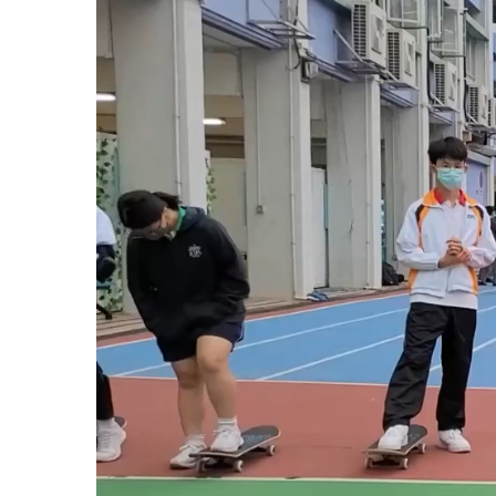
訊
播
放
器