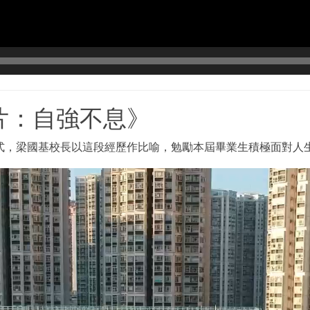
片：自強不息》
式，梁國基校長以這段經歷作比喻，勉勵本屆畢業生積極面對人