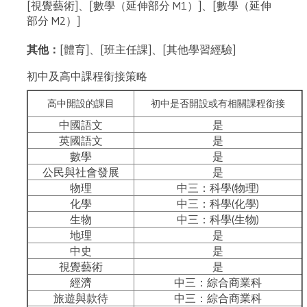
[視覺藝術]、[數學（延伸部分 M1）]、[數學（延伸
部分 M2）]
其他：
[體育]、[班主任課]、[其他學習經驗]
初中及高中課程銜接策略
高中開設的課目
初中是否開設或有相關課程銜接
中國語文
是
英國語文
是
數學
是
公民與社會發展
是
物理
中三：科學(物理)
化學
中三：科學(化學)
生物
中三：科學(生物)
地理
是
中史
是
視覺藝術
是
經濟
中三：綜合商業科
旅遊與款待
中三：綜合商業科