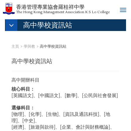
香港管理專業協會羅桂祥中學
T
The Hong Kong Management Association K S Lo College
o
高中學校資訊站
g
g
l
e
主頁
學與教
高中學校資訊站
n
a
高中學校資訊站
v
i
g
高中開辦科目
a
t
核心科目：
i
[英國語文]、[中國語文]、[數學]、[公民與社會發展]
o
n
選修科目：
[物理]、[化學]、[生物]、[資訊及通訊科技]、[地
理]、[中史]、
[經濟]、[旅遊與款待]、[企業、會計與財務概論]、