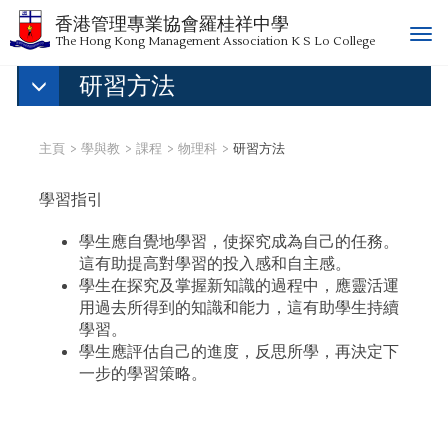
香港管理專業協會羅桂祥中學
T
The Hong Kong Management Association K S Lo College
o
研習方法
g
g
l
e
主頁
學與教
課程
物理科
研習方法
n
a
學習指引
v
i
學生應自覺地學習，使探究成為自己的任務。
g
這有助提高對學習的投入感和自主感。
a
學生在探究及掌握新知識的過程中，應靈活運
t
用過去所得到的知識和能力，這有助學生持續
i
學習。
o
學生應評估自己的進度，反思所學，再決定下
n
一步的學習策略。