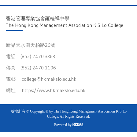
香港管理專業協會羅桂祥中學
The Hong Kong Management Association K S Lo College
新界天水圍天柏路26號
電話 (852) 2470 3363
傳真 (852) 2470 1106
電郵
college@hkmakslo.edu.hk
網址
https://www.hkmakslo.edu.hk
版權所有 © Copyright © by The Hong Kong Management Association K S Lo
College. All Rights Reserved.
Powered by