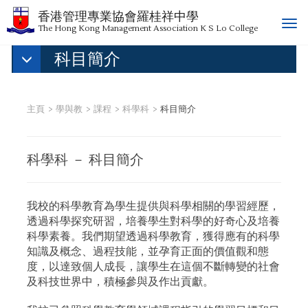
香港管理專業協會羅桂祥中學
T
The Hong Kong Management Association K S Lo College
o
科目簡介
g
g
l
e
主頁
學與教
課程
科學科
科目簡介
n
a
v
科學科 － 科目簡介
i
g
a
我校的科學教育為學生提供與科學相關的學習經歷，
t
透過科學探究研習，培養學生對科學的好奇心及培養
i
科學素養。我們期望透過科學教育，獲得應有的科學
o
知識及概念、過程技能，並孕育正面的價值觀和態
n
度，以達致個人成長，讓學生在這個不斷轉變的社會
及科技世界中，積極參與及作出貢獻。