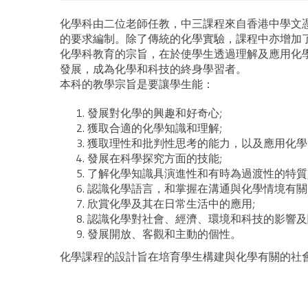
化學科由二位老師任教，中三課程來自香港中學文
的要求編制。除了傳統的化學實驗，課程中亦增加
化學科教育的宗旨，在於使學生透過理解及應用化
發展，成為化學和科技的終身學習者。
本科的教學宗旨是要讓學生能：
發展對化學的興趣和好奇心;
獲取合適的化學知識和理解;
獲取理性和批判性思考的能力，以及應用化學
發展在科學探究方面的技能;
了解化學知識具演進性和有時為過渡性的特質
認識化學語言，和掌握在溝通與化學情境有關
欣賞化學及其在日常生活中的應用;
認識化學對社會、經濟、環境和科技的影響及關
發展開放、客觀和主動的個性。
化學課程的設計旨在培育學生構建與化學有關的社