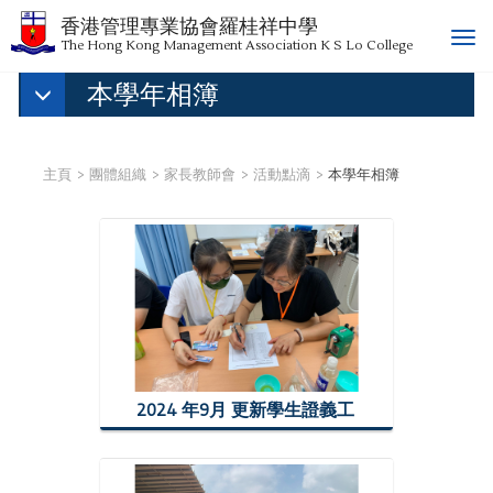
香港管理專業協會羅桂祥中學
T
The Hong Kong Management Association K S Lo College
o
本學年相簿
g
g
l
e
主頁
團體組織
家長教師會
活動點滴
本學年相簿
n
a
v
i
g
a
t
i
o
n
2024 年9月 更新學生證義工