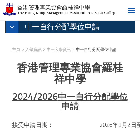
香港管理專業協會羅桂祥中學
T
The Hong Kong Management Association K S Lo College
o
中一自行分配學位申請
g
g
l
e
主頁
入學資訊
中一入學資訊
中一自行分配學位申請
n
a
香港管理專業協會羅桂
v
i
祥中學
g
a
t
2024/2026
中一自行分配學位
i
申請
o
n
接受申請日期︰
2026年1月2日