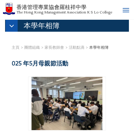
香港管理專業協會羅桂祥中學
T
The Hong Kong Management Association K S Lo College
o
本學年相簿
g
g
l
e
主頁
團體組織
家長教師會
活動點滴
本學年相簿
n
a
025 年5月母親節活動
v
i
g
a
t
i
o
n