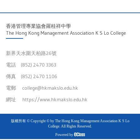
香港管理專業協會羅桂祥中學
The Hong Kong Management Association K S Lo College
新界天水圍天柏路26號
電話 (852) 2470 3363
傳真 (852) 2470 1106
電郵
college@hkmakslo.edu.hk
網址
https://www.hkmakslo.edu.hk
版權所有 © Copyright © by The Hong Kong Management Association K S Lo
College. All Rights Reserved.
Powered by