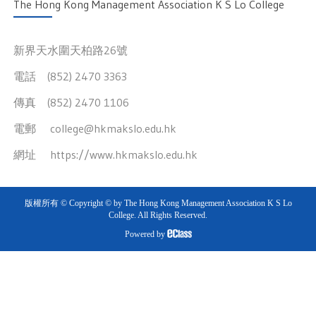
The Hong Kong Management Association K S Lo College
新界天水圍天柏路26號
電話 (852) 2470 3363
傳真 (852) 2470 1106
電郵
college@hkmakslo.edu.hk
網址
https://www.hkmakslo.edu.hk
版權所有 © Copyright © by The Hong Kong Management Association K S Lo
College. All Rights Reserved.
Powered by