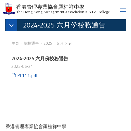
香港管理專業協會羅桂祥中學
T
The Hong Kong Management Association K S Lo College
o
2024-2025 六月份校務通告
g
g
l
e
主頁
學校通告
2025
6 月
24
n
a
2024-2025 六月份校務通告
v
2025-06-24
i
g
PL111.pdf
a
t
i
o
n
香港管理專業協會羅桂祥中學