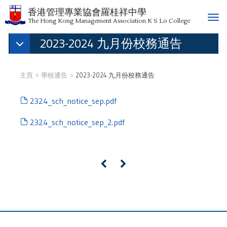
香港管理專業協會羅桂祥中學
T
The Hong Kong Management Association K S Lo College
o
2023-2024 九月份校務通告
g
g
l
e
主頁
學校通告
2023-2024 九月份校務通告
n
a
2324_sch_notice_sep.pdf
v
i
2324_sch_notice_sep_2.pdf
g
a
t
«
»
i
o
n