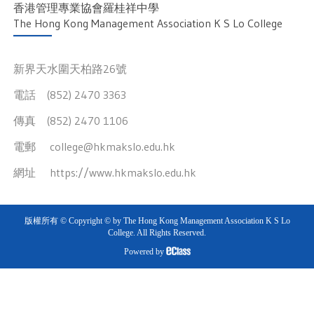
香港管理專業協會羅桂祥中學
The Hong Kong Management Association K S Lo College
新界天水圍天柏路26號
電話 (852) 2470 3363
傳真 (852) 2470 1106
電郵
college@hkmakslo.edu.hk
網址
https://www.hkmakslo.edu.hk
版權所有 © Copyright © by The Hong Kong Management Association K S Lo
College. All Rights Reserved.
Powered by