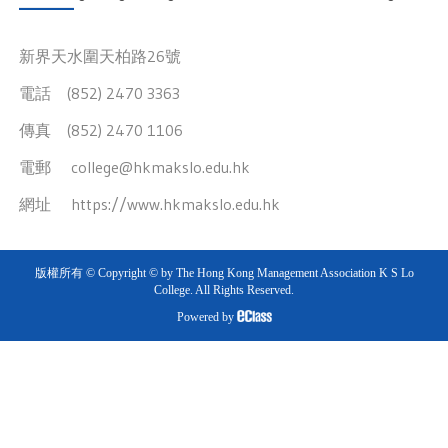
新界天水圍天柏路26號
電話 (852) 2470 3363
傳真 (852) 2470 1106
電郵
college@hkmakslo.edu.hk
網址
https://www.hkmakslo.edu.hk
版權所有 © Copyright © by The Hong Kong Management Association K S Lo
College. All Rights Reserved.
Powered by