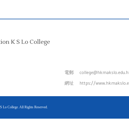
on K S Lo College
電郵
college@hkmakslo.edu.h
網址
https://www.hkmakslo.e
o College. All Rights Reserved.