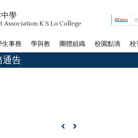
祥中學
Association K S Lo College
學生事務
學與教
團體組織
校園點滴
校
校務通告
«
»