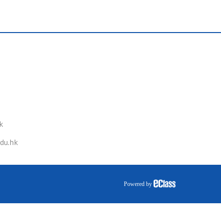
k
du.hk
Powered by