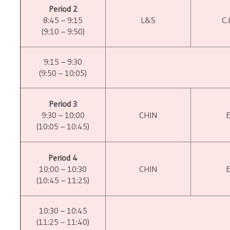
Period 2
8:45 – 9:15
L&S
C.
(9:10 – 9:50)
9:15 – 9:30
(9:50 – 10:05)
Period 3
9:30 – 10:00
CHIN
(10:05 – 10:45)
Period 4
10:00 – 10:30
CHIN
(10:45 – 11:25)
10:30 – 10:45
(11:25 – 11:40)