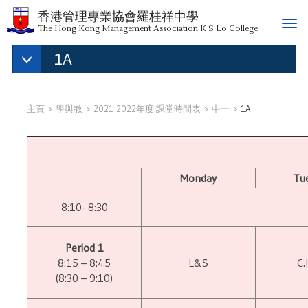
香港管理專業協會羅桂祥中學
T
The Hong Kong Management Association K S Lo College
o
1A
g
g
l
e
主頁
學與教
2021-2022年度 課堂時間表
中一
1A
n
a
v
i
g
Monday
Tu
a
8:10- 8:30
t
i
o
Period 1
n
8:15 – 8:45
L&S
C.
(8:30 – 9:10)