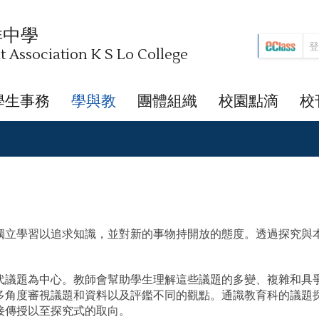
祥中學
Association K S Lo College
學生事務
學與教
團體組織
校園點滴
校
獨立學習以追求知識，並對新的事物持開放的態度。透過探究與
。
代議題為中心。教師會幫助學生理解這些議題的多變、複雜和具
多角度審視議題和資料以及評鑑不同的觀點。通識教育科的議題
接傳授以至探究式的取向。